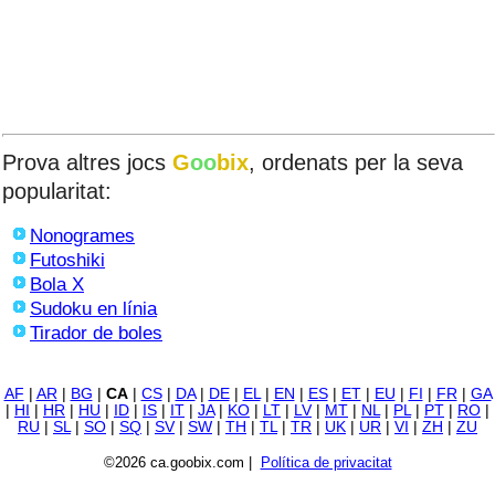
Prova altres jocs
G
oo
bix
, ordenats per la seva
popularitat:
Nonogrames
Futoshiki
Bola X
Sudoku en línia
Tirador de boles
AF
|
AR
|
BG
|
CA
|
CS
|
DA
|
DE
|
EL
|
EN
|
ES
|
ET
|
EU
|
FI
|
FR
|
GA
|
HI
|
HR
|
HU
|
ID
|
IS
|
IT
|
JA
|
KO
|
LT
|
LV
|
MT
|
NL
|
PL
|
PT
|
RO
|
RU
|
SL
|
SO
|
SQ
|
SV
|
SW
|
TH
|
TL
|
TR
|
UK
|
UR
|
VI
|
ZH
|
ZU
©2026 ca.goobix.com |
Política de privacitat