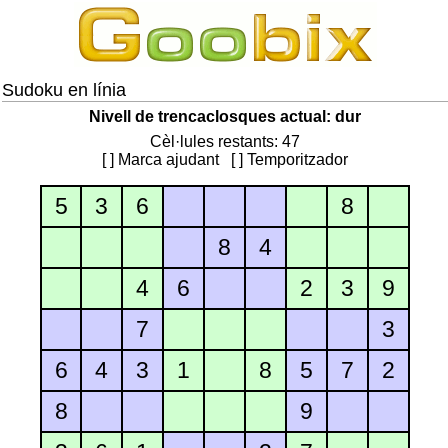
Sudoku en línia
Nivell de trencaclosques actual: dur
Cèl·lules restants: 47
[ ] Marca ajudant
[ ] Temporitzador
5
3
6
8
8
4
4
6
2
3
9
7
3
6
4
3
1
8
5
7
2
8
9