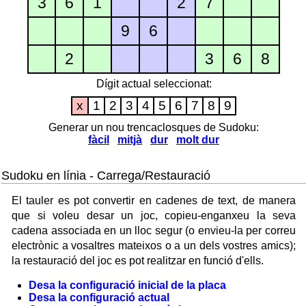
3
6
1
2
7
9
6
2
3
6
8
Dígit actual seleccionat:
x
1
2
3
4
5
6
7
8
9
Generar un nou trencaclosques de Sudoku:
fàcil
mitjà
dur
molt dur
Sudoku en línia - Carrega/Restauració
El tauler es pot convertir en cadenes de text, de manera
que si voleu desar un joc, copieu-enganxeu la seva
cadena associada en un lloc segur (o envieu-la per correu
electrònic a vosaltres mateixos o a un dels vostres amics);
la restauració del joc es pot realitzar en funció d'ells.
Desa la configuració inicial de la placa
Desa la configuració actual